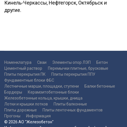
Кинель-Черкассы, Нефтегорск, Октябрьск и
другие.
Номенклатура
Сваи
Элементы опор ЛЭП
Бетон
Цементный раствор
Перемычки плитные, брусковые
Плиты перекрытия ПК
Плиты перекрытия ППУ
Фундаментные блоки ФБС
Лестничные марши, площадки, ступени
Балки бетонные
Бордюры
Керамзитобетонные блоки
Железобетонные кольца, крышки, днища
Лотки и крышки лотков
Плиты балконные
Плиты дорожные
Плиты ленточных фундаментов
Прогоны
Информация
© 2026 АО "Железобетон"