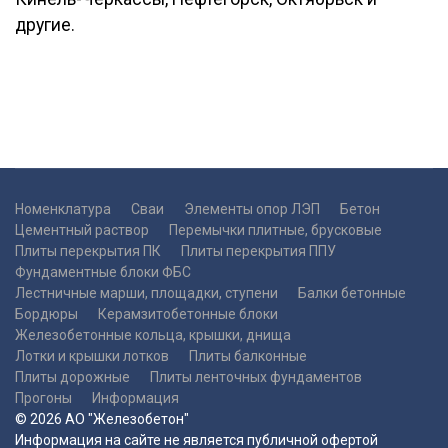
другие.
Номенклатура
Сваи
Элементы опор ЛЭП
Бетон
Цементный раствор
Перемычки плитные, брусковые
Плиты перекрытия ПК
Плиты перекрытия ППУ
Фундаментные блоки ФБС
Лестничные марши, площадки, ступени
Балки бетонные
Бордюры
Керамзитобетонные блоки
Железобетонные кольца, крышки, днища
Лотки и крышки лотков
Плиты балконные
Плиты дорожные
Плиты ленточных фундаментов
Прогоны
Информация
© 2026 АО "Железобетон"
Информация на сайте не является публичной офертой